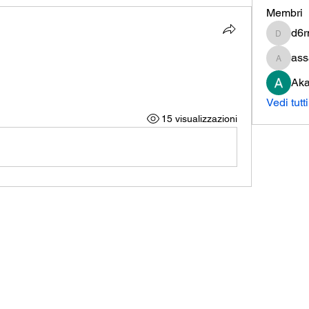
Membri
d6r
d6rn3nr
ass
assamici
Aka
Vedi tutt
15 visualizzazioni