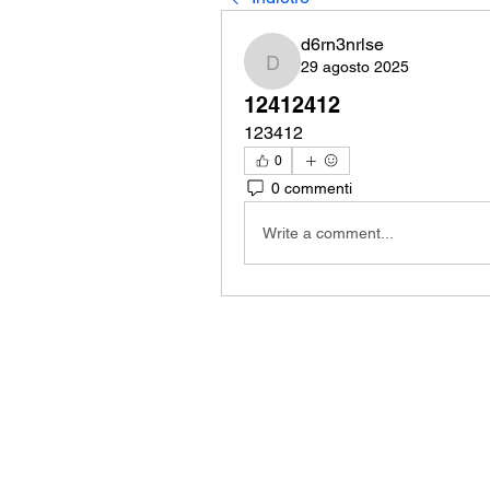
d6rn3nrlse
29 agosto 2025
d6rn3nrlse
12412412
123412
0
0 commenti
Write a comment...