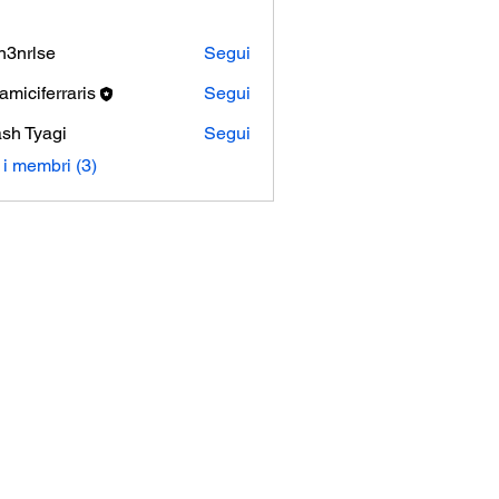
n3nrlse
Segui
lse
amiciferraris
Segui
ferraris
sh Tyagi
Segui
i i membri (3)