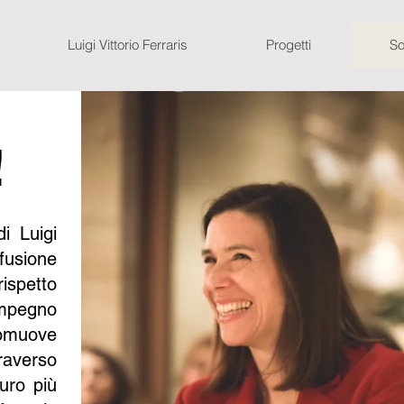
Luigi Vittorio Ferraris
Progetti
So
!
i Luigi
ffusione
rispetto
impegno
omuove
raverso
turo più