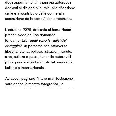
degli appuntamenti italiani più autorevoli 
dedicati al dialogo culturale, alla riflessione 
civile e al contributo delle donne alla 
costruzione della società contemporanea.
L'edizione 2026, dedicata al tema 
Radici
, 
prende avvio da una domanda 
fondamentale: 
quali sono le radici del 
coraggio?
 Un percorso che attraversa 
filosofia, storia, politica, istituzioni, salute, 
arte, cultura e pace, riunendo autorevoli 
protagoniste e protagonisti del panorama 
italiano e internazionale.
Ad accompagnare l'intera manifestazione 
sarà anche la mostra fotografica 
Le 
Marianne d'Italia
, a cura di 
Paola Severini 
Melograni
, con gli scatti di Riccardo 
Bagnoli: un omaggio alle donne che hanno 
contribuito alla crescita civile, culturale e 
sociale del nostro Paese.