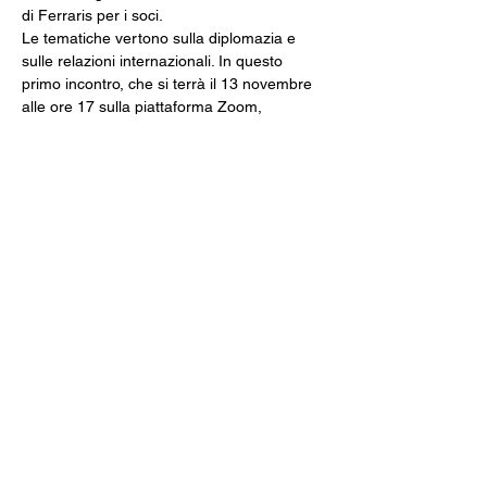
di Ferraris per i soci. 
Le tematiche vertono sulla diplomazia e 
sulle relazioni internazionali. In questo 
primo incontro, che si terrà il 13 novembre 
alle ore 17 sulla piattaforma Zoom, 
parleremo della Conferenza sulla pace e 
sul disarmo dell'Aja del 1899.
Con noi, l'Ambasciatore Massimo Spinetti. 
Introduce Federico Sergiani.
Caffè diplomatico è riservato ai soci. Per gli 
ospiti esterni, è possibile partecipare ad 
uno solo degli incontri, dai successivi sarà 
necessaria l'iscrizione all'Associazione. 
Email:
ass.amiciferraris@gmail.com
Associazione
Amici di Luigi Vittorio Ferraris
Leggi la Privacy Policy