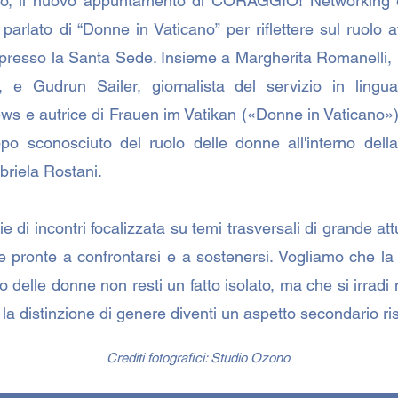
o, il nuovo appuntamento di CORAGGIO! Networking e
parlato di “Donne in Vaticano” per riflettere sul ruolo 
e presso la Santa Sede. Insieme a Margherita Romanelli,
 e Gudrun Sailer, giornalista del servizio in ling
ws e autrice di Frauen im Vatikan («Donne in Vaticano»
ppo sconosciuto del ruolo delle donne all'interno dell
abriela Rostani.
e di incontri focalizzata su temi trasversali di grande att
 pronte a confrontarsi e a sostenersi. Vogliamo che l
o delle donne non resti un fatto isolato, ma che si irradi 
la distinzione di genere diventi un aspetto secondario ri
Crediti fotografici: Studio Ozono