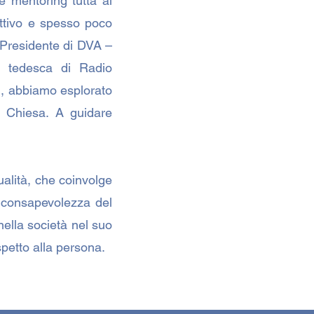
 mentoring tutta al
attivo e spesso poco
 Presidente di DVA –
ua tedesca di Radio
), abbiamo esplorato
a Chiesa. A guidare
ualità, che coinvolge
a consapevolezza del
nella società nel suo
spetto alla persona.