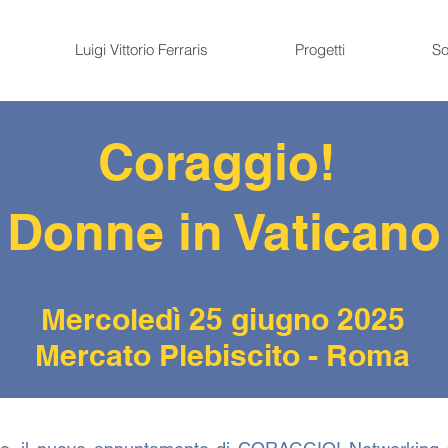
Luigi Vittorio Ferraris
Progetti
So
Coraggio!
Donne in Vaticano
Mercoledì 25 giugno 2025
Mercato Plebiscito - Roma