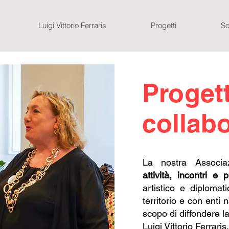
Luigi Vittorio Ferraris
Progetti
So
Progett
collab
La nostra Associ
attività, incontri e p
artistico e diplomat
territorio e con enti n
scopo di diffondere la 
Luigi Vittorio Ferraris.