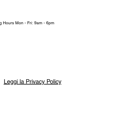
1980 Il periodo Tedesco 1980 -
g Hours Mon - Fri: 9am - 6pm
Leggi la Privacy Policy